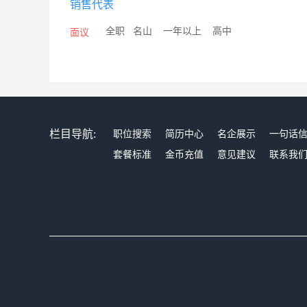
销售代表
/
全职
/
名山
/
一年以上
/
高中
面议
栏目导航:
职位搜索
简历中心
名企展示
一句话
套餐标准
金币充值
意见建议
联系我